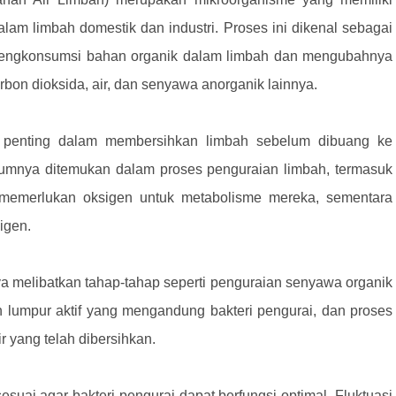
m limbah domestik dan industri. Proses ini dikenal sebagai
n mengkonsumsi bahan organik dalam limbah dan mengubahnya
bon dioksida, air, dan senyawa anorganik lainnya.
n penting dalam membersihkan limbah sebelum dibuang ke
mumnya ditemukan dalam proses penguraian limbah, termasuk
ik memerlukan oksigen untuk metabolisme mereka, sementara
igen.
ya melibatkan tahap-tahap seperti penguraian senyawa organik
 lumpur aktif yang mengandung bakteri pengurai, dan proses
r yang telah dibersihkan.
suai agar bakteri pengurai dapat berfungsi optimal. Fluktuasi