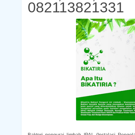
082113821331
Bakteri pengurai limbah IPAL (Instalasi Peng