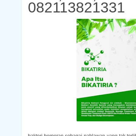
082113821331
bakteri berperan sebagai pahlawan yang tak terl