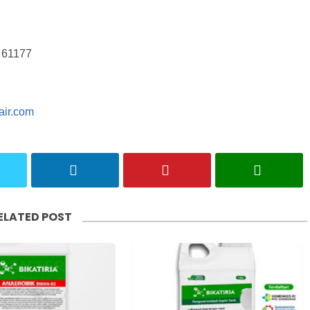
r 61177
cair.com
ELATED POST