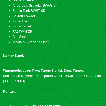
Nutrisi BWAE-03
Anaerobik Granular BWAG-04
Septic Tank BWST-05
Bakteri Powder
Klorin Cair
Klorin Tablet
FASTWATER
Anti Scale
Media & Aksesoris Filter
Kantor Kami:
Waterpedia
:
Jalan Raya Tenaru No. 02, Desa Tenaru,
Kecamatan Driyorejo, Kabupaten Gresik, Jawa Timur 61177, Telp
|031.3977660|.
Kontak: