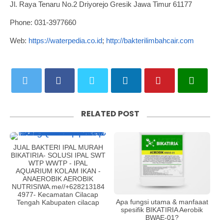
Jl. Raya Tenaru No.2 Driyorejo Gresik Jawa Timur 61177
Phone: 031-3977660
Web:
https://waterpedia.co.id
;
http://bakterilimbahcair.com
RELATED POST
JUAL BAKTERI IPAL MURAH
BIKATIRIA- SOLUSI IPAL SWT
WTP WWTP - IPAL
AQUARIUM KOLAM IKAN -
ANAEROBIK AEROBIK
NUTRISIWA.me//+628213184
4977- Kecamatan Cilacap
Apa fungsi utama & manfaaat
Tengah Kabupaten cilacap
spesifik BIKATIRIA Aerobik
BWAE-01?