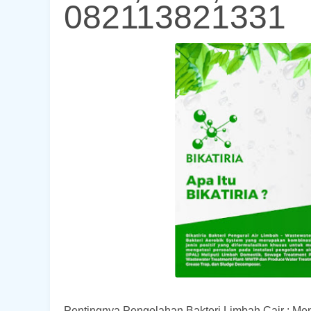
082113821331
Pentingnya Pengolahan Bakteri Limbah Cair : Me