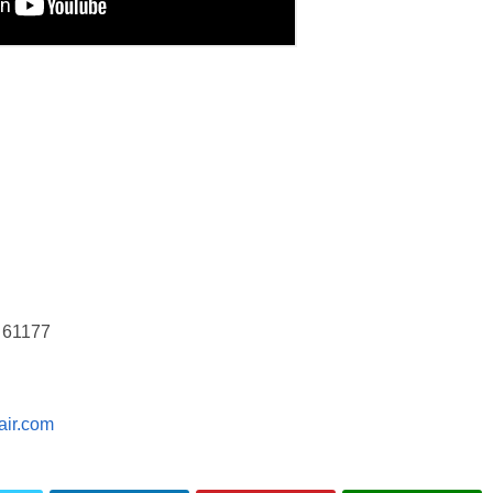
r 61177
cair.com