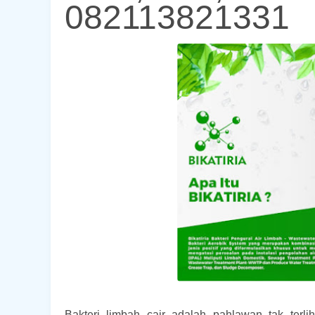
082113821331
Bakteri limbah cair adalah pahlawan tak terl