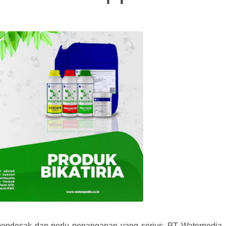
mendesak dan perlu penanganan yang serius. PT Waterpedia,