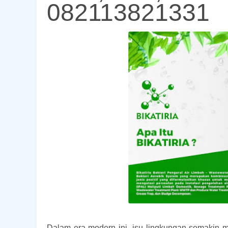
082113821331
Dalam era modern ini, isu lingkungan semakin 