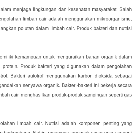
 dalam menjaga lingkungan dan kesehatan masyarakat. Salah
engolahan limbah cair adalah menggunakan mikroorganisme,
angkan polutan dalam limbah cair. Produk bakteri dan nutrisi
memiliki kemampuan untuk menguraikan bahan organik dalam
an protein. Produk bakteri yang digunakan dalam pengolahan
otrof. Bakteri autotrof menggunakan karbon dioksida sebagai
andalkan senyawa organik. Bakteri-bakteri ini bekerja secara
bah cair, menghasilkan produk-produk sampingan seperti gas
golahan limbah cair. Nutrisi adalah komponen penting yang
an berkembang. Nutrisi umumnya termasuk unsur-unsur seperti