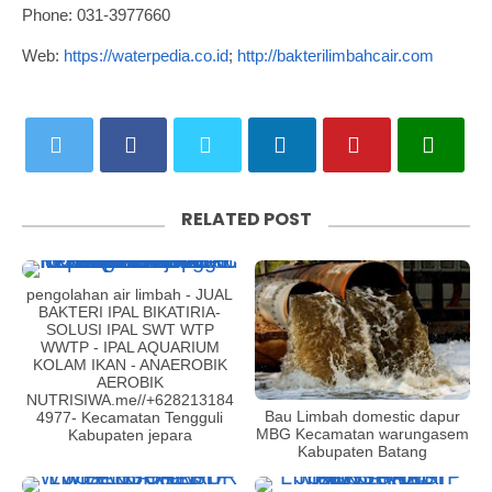
Phone: 031-3977660
Web:
https://waterpedia.co.id
;
http://bakterilimbahcair.com
RELATED POST
pengolahan air limbah - JUAL
BAKTERI IPAL BIKATIRIA-
SOLUSI IPAL SWT WTP
WWTP - IPAL AQUARIUM
KOLAM IKAN - ANAEROBIK
AEROBIK
NUTRISIWA.me//+628213184
Bau Limbah domestic dapur
4977- Kecamatan Tengguli
MBG Kecamatan warungasem
Kabupaten jepara
Kabupaten Batang