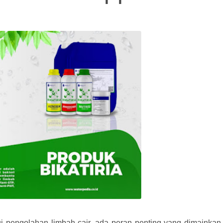
i pengolahan limbah cair, ada peran penting yang dimainkan