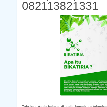
082113821331
Tahukah Anda bahwa di balik kemajuan teknolog