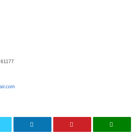
r 61177
cair.com