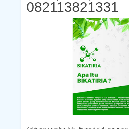
082113821331
Kehidupan modern kita diwarnai oleh pengguna