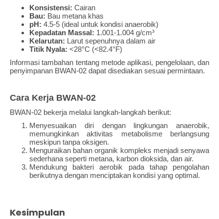
Konsistensi:
Cairan
Bau:
Bau metana khas
pH:
4.5-5 (ideal untuk kondisi anaerobik)
Kepadatan Massal:
1.001-1.004 g/cm³
Kelarutan:
Larut sepenuhnya dalam air
Titik Nyala:
<28°C (<82.4°F)
Informasi tambahan tentang metode aplikasi, pengelolaan, dan
penyimpanan BWAN-02 dapat disediakan sesuai permintaan.
Cara Kerja BWAN-02
BWAN-02 bekerja melalui langkah-langkah berikut:
Menyesuaikan diri dengan lingkungan anaerobik,
memungkinkan aktivitas metabolisme berlangsung
meskipun tanpa oksigen.
Menguraikan bahan organik kompleks menjadi senyawa
sederhana seperti metana, karbon dioksida, dan air.
Mendukung bakteri aerobik pada tahap pengolahan
berikutnya dengan menciptakan kondisi yang optimal.
Kesimpulan