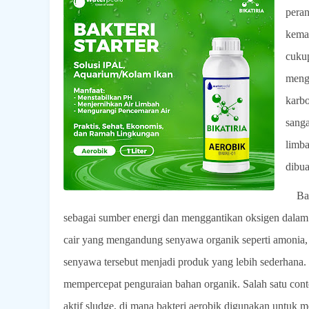
peran
kema
cukup
mengu
karbo
sanga
limba
dibua
Ba
sebagai sumber energi dan menggantikan oksigen dalam p
cair yang mengandung senyawa organik seperti amonia,
senyawa tersebut menjadi produk yang lebih sederhana. 
mempercepat penguraian bahan organik. Salah satu cont
aktif sludge, di mana bakteri aerobik digunakan untuk