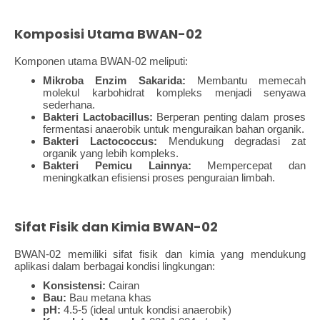
Komposisi Utama BWAN-02
Komponen utama BWAN-02 meliputi:
Mikroba Enzim Sakarida:
Membantu memecah
molekul karbohidrat kompleks menjadi senyawa
sederhana.
Bakteri Lactobacillus:
Berperan penting dalam proses
fermentasi anaerobik untuk menguraikan bahan organik.
Bakteri Lactococcus:
Mendukung degradasi zat
organik yang lebih kompleks.
Bakteri Pemicu Lainnya:
Mempercepat dan
meningkatkan efisiensi proses penguraian limbah.
Sifat Fisik dan Kimia BWAN-02
BWAN-02 memiliki sifat fisik dan kimia yang mendukung
aplikasi dalam berbagai kondisi lingkungan:
Konsistensi:
Cairan
Bau:
Bau metana khas
pH:
4.5-5 (ideal untuk kondisi anaerobik)