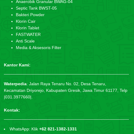
Anaerobik Granular BWAG-04
Septic Tank BWST-05
Bakteri Powder
Klorin Cair
Klorin Tablet
FASTWATER
Anti Scale
Media & Aksesoris Filter
Kantor Kami:
Waterpedia
:
Jalan Raya Tenaru No. 02, Desa Tenaru,
Kecamatan Driyorejo, Kabupaten Gresik, Jawa Timur 61177, Telp
|031.3977660|.
Kontak:
WhatsApp: Klik
+62 821-1382-1331