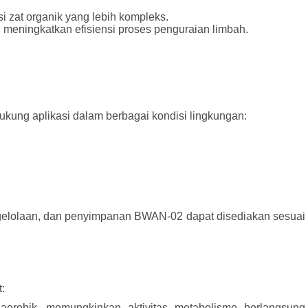
zat organik yang lebih kompleks.
eningkatkan efisiensi proses penguraian limbah.
ukung aplikasi dalam berbagai kondisi lingkungan:
ngelolaan, dan penyimpanan BWAN-02 dapat disediakan sesuai
:
aerobik, memungkinkan aktivitas metabolisme berlangsung