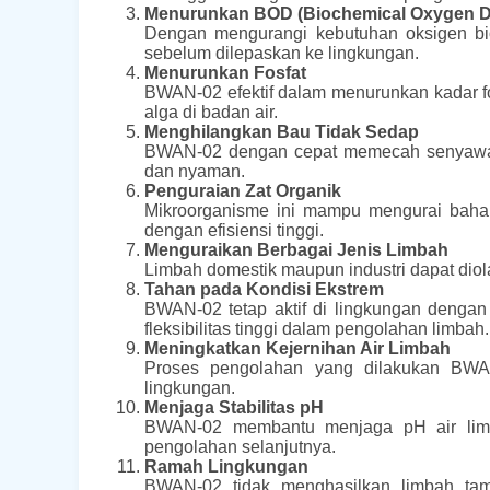
Menurunkan BOD (Biochemical Oxygen 
Dengan mengurangi kebutuhan oksigen bi
sebelum dilepaskan ke lingkungan.
Menurunkan Fosfat
BWAN-02 efektif dalam menurunkan kadar f
alga di badan air.
Menghilangkan Bau Tidak Sedap
BWAN-02 dengan cepat memecah senyawa p
dan nyaman.
Penguraian Zat Organik
Mikroorganisme ini mampu mengurai baha
dengan efisiensi tinggi.
Menguraikan Berbagai Jenis Limbah
Limbah domestik maupun industri dapat dio
Tahan pada Kondisi Ekstrem
BWAN-02 tetap aktif di lingkungan denga
fleksibilitas tinggi dalam pengolahan limbah.
Meningkatkan Kejernihan Air Limbah
Proses pengolahan yang dilakukan BWAN
lingkungan.
Menjaga Stabilitas pH
BWAN-02 membantu menjaga pH air limbah
pengolahan selanjutnya.
Ramah Lingkungan
BWAN-02 tidak menghasilkan limbah t