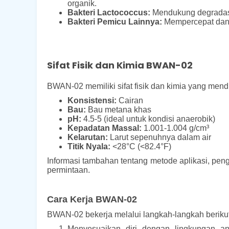
organik.
Bakteri Lactococcus:
Mendukung degradasi 
Bakteri Pemicu Lainnya:
Mempercepat dan m
Sifat Fisik dan Kimia BWAN-02
BWAN-02 memiliki sifat fisik dan kimia yang mend
Konsistensi:
Cairan
Bau:
Bau metana khas
pH:
4.5-5 (ideal untuk kondisi anaerobik)
Kepadatan Massal:
1.001-1.004 g/cm³
Kelarutan:
Larut sepenuhnya dalam air
Titik Nyala:
<28°C (<82.4°F)
Informasi tambahan tentang metode aplikasi, pe
permintaan.
Cara Kerja BWAN-02
BWAN-02 bekerja melalui langkah-langkah berikut
Menyesuaikan diri dengan lingkungan an