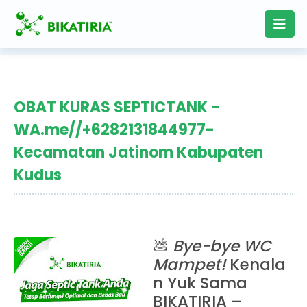
OBAT KURAS SEPTICTANK -
WA.me//+6282131844977-
Kecamatan Jatinom Kabupaten
Kudus
💩
Bye-bye WC
Mampet!
Kenala
n Yuk Sama
BIKATIRIA –