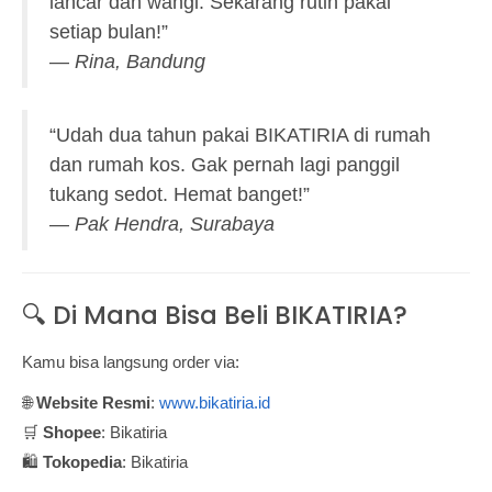
lancar dan wangi. Sekarang rutin pakai
setiap bulan!”
—
Rina, Bandung
“Udah dua tahun pakai BIKATIRIA di rumah
dan rumah kos. Gak pernah lagi panggil
tukang sedot. Hemat banget!”
—
Pak Hendra, Surabaya
🔍 Di Mana Bisa Beli BIKATIRIA?
Kamu bisa langsung order via:
🌐
Website Resmi
:
www.bikatiria.id
🛒
Shopee
: Bikatiria
🛍️
Tokopedia
: Bikatiria