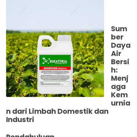
Sum
ber
Daya
Air
Bersi
h:
Menj
aga
Kem
urnia
n dari Limbah Domestik dan
Industri