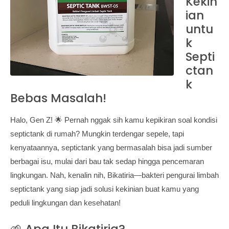
Kekin
ian
untu
k
Septi
ctan
k
Bebas Masalah!
Halo, Gen Z! 🌟 Pernah nggak sih kamu kepikiran soal kondisi
septictank di rumah? Mungkin terdengar sepele, tapi
kenyataannya, septictank yang bermasalah bisa jadi sumber
berbagai isu, mulai dari bau tak sedap hingga pencemaran
lingkungan. Nah, kenalin nih, Bikatiria—bakteri pengurai limbah
septictank yang siap jadi solusi kekinian buat kamu yang
peduli lingkungan dan kesehatan!