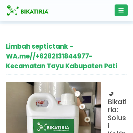
Limbah septictank -
WA.me//+6282131844977-
Kecamatan Tayu Kabupaten Pati
🚽
Bikati
ria:
Solus
i