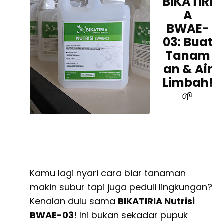
BIKATIRI
A
BWAE-
03:
Buat
Tanam
an & Air
Limbah!
🌱
Kamu lagi nyari cara biar tanaman
makin subur tapi juga peduli lingkungan?
Kenalan dulu sama
BIKATIRIA Nutrisi
BWAE-03
! Ini bukan sekadar pupuk