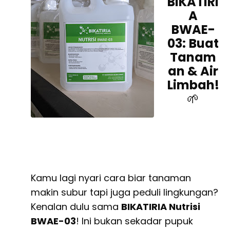
BIKATIRI
A
BWAE-
03:
Buat
Tanam
an & Air
Limbah!
🌱
Kamu lagi nyari cara biar tanaman
makin subur tapi juga peduli lingkungan?
Kenalan dulu sama
BIKATIRIA Nutrisi
BWAE-03
! Ini bukan sekadar pupuk