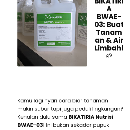
BIKATIRI
A
BWAE-
03:
Buat
Tanam
an & Air
Limbah!
🌱
Kamu lagi nyari cara biar tanaman
makin subur tapi juga peduli lingkungan?
Kenalan dulu sama
BIKATIRIA Nutrisi
BWAE-03
! Ini bukan sekadar pupuk