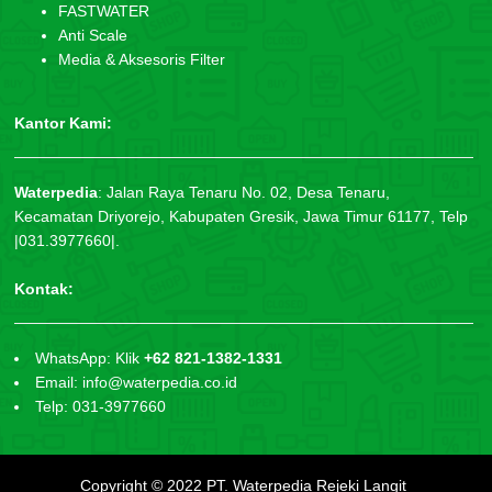
FASTWATER
Anti Scale
Media & Aksesoris Filter
Kantor Kami:
Waterpedia
:
Jalan Raya Tenaru No. 02, Desa Tenaru,
Kecamatan Driyorejo, Kabupaten Gresik, Jawa Timur 61177, Telp
|031.3977660|.
Kontak:
WhatsApp: Klik
+62 821-1382-1331
Email: info@waterpedia.co.id
Telp: 031-3977660
Copyright © 2022
PT. Waterpedia Rejeki Langit