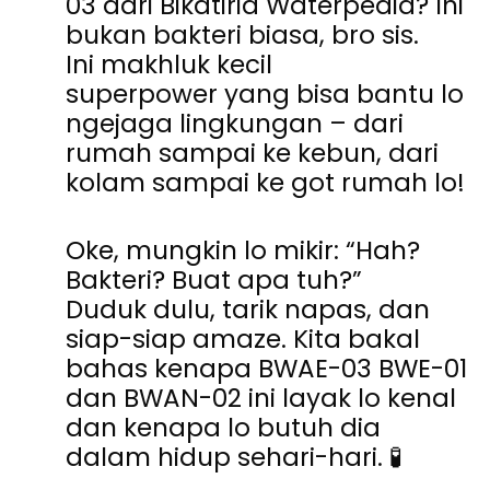
03
dari
Bikatiria Waterpedia
? Ini
bukan bakteri biasa, bro sis.
Ini
makhluk kecil
superpower
yang bisa bantu lo
ngejaga lingkungan – dari
rumah sampai ke kebun, dari
kolam sampai ke got rumah lo!
Oke, mungkin lo mikir: “Hah?
Bakteri? Buat apa tuh?”
Duduk dulu, tarik napas, dan
siap-siap amaze. Kita bakal
bahas kenapa
BWAE-03 BWE-01
dan BWAN-02
ini layak lo kenal
dan kenapa lo butuh dia
dalam hidup sehari-hari.
🧪