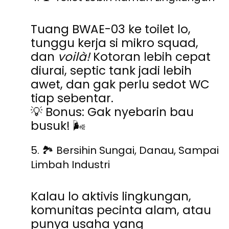
Tuang BWAE-03 ke toilet lo,
tunggu kerja si mikro squad,
dan
voilà!
Kotoran lebih cepat
diurai, septic tank jadi lebih
awet, dan gak perlu sedot WC
tiap sebentar.
💡 Bonus: Gak nyebarin bau
busuk! 🌬️
5.
🏞
️
Bersihin Sungai, Danau, Sampai
Limbah Industri
Kalau lo aktivis lingkungan,
komunitas pecinta alam, atau
punya usaha yang