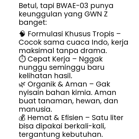
Betul, tapi
BWAE-03 punya
keunggulan yang GWN Z
banget
:
🧠
Formulasi Khusus Tropis
–
Cocok sama cuaca Indo, kerja
maksimal tanpa drama.
⏱️
Cepat Kerja
– Nggak
nunggu seminggu baru
kelihatan hasil.
🌿
Organik & Aman
– Gak
nyisain bahan kimia. Aman
buat tanaman, hewan, dan
manusia.
💰
Hemat & Efisien
– Satu liter
bisa dipakai berkali-kali,
tergantung kebutuhan.