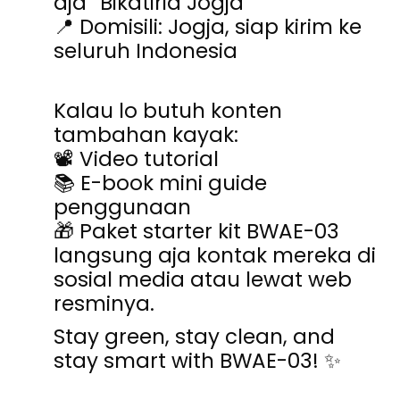
aja “
Bikatiria Jogja
”
📍 Domisili: Jogja, siap kirim ke
seluruh Indonesia
Kalau lo butuh konten
tambahan kayak:
📽️ Video tutorial
📚 E-book mini guide
penggunaan
🎁 Paket starter kit BWAE-03
langsung aja kontak mereka di
sosial media atau lewat web
resminya.
Stay green, stay clean, and
stay smart with BWAE-03!
✨