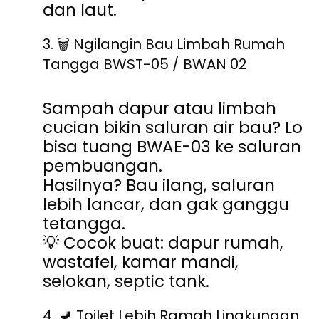
dan laut.
3.
🗑
️
Ngilangin Bau Limbah Rumah
Tangga BWST-05 / BWAN 02
Sampah dapur atau limbah
cucian bikin saluran air bau? Lo
bisa tuang BWAE-03 ke saluran
pembuangan.
Hasilnya? Bau ilang, saluran
lebih lancar, dan gak ganggu
tetangga.
💡 Cocok buat: dapur rumah,
wastafel, kamar mandi,
selokan, septic tank.
4.
🚽
Toilet Lebih Ramah Lingkungan