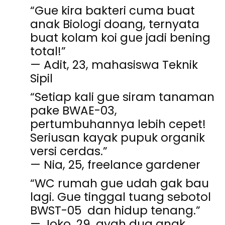
“Gue kira bakteri cuma buat
anak Biologi doang, ternyata
buat kolam koi gue jadi bening
total!”
— Adit, 23, mahasiswa Teknik
Sipil
“Setiap kali gue siram tanaman
pake BWAE-03,
pertumbuhannya lebih cepet!
Seriusan kayak pupuk organik
versi cerdas.”
— Nia, 25, freelance gardener
“WC rumah gue udah gak bau
lagi. Gue tinggal tuang sebotol
BWST-05
dan hidup tenang.”
— Joko, 29, ayah dua anak