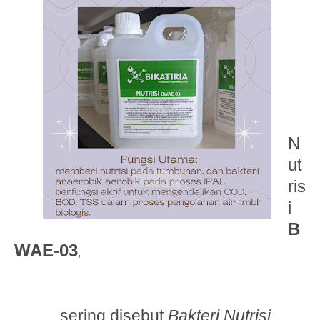
N
ut
ris
i
B
WAE‑03
,
sering disebut
Bakteri Nutrisi
,