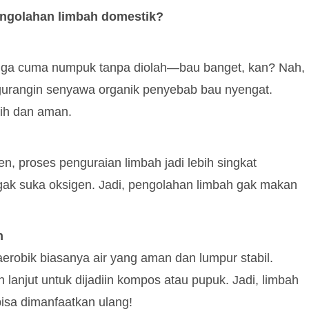
pengolahan limbah domestik?
gga cuma numpuk tanpa diolah—bau banget, kan? Nah,
 ngurangin senyawa organik penyebab bau nyengat.
sih dan aman.
n, proses penguraian limbah jadi lebih singkat
 gak suka oksigen. Jadi, pengolahan limbah gak makan
n
i aerobik biasanya air yang aman dan lumpur stabil.
 lanjut untuk dijadiin kompos atau pupuk. Jadi, limbah
isa dimanfaatkan ulang!