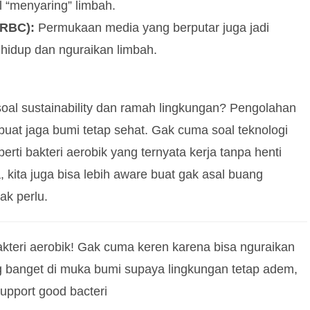
l “menyaring” limbah.
(RBC):
Permukaan media yang berputar juga jadi
t hidup dan nguraikan limbah.
soal sustainability dan ramah lingkungan? Pengolahan
 buat jaga bumi tetap sehat. Gak cuma soal teknologi
perti bakteri aerobik yang ternyata kerja tanpa henti
kita juga bisa lebih aware buat gak asal buang
k perlu.
, bakteri aerobik! Gak cuma keren karena bisa nguraikan
ng banget di muka bumi supaya lingkungan tetap adem,
support good bacteri