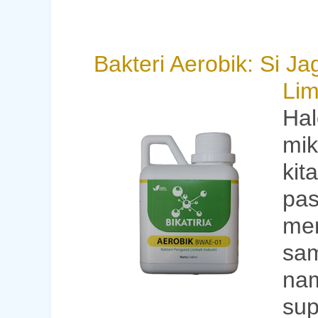
Bakteri Aerobik: Si J
L
Hal
mik
kit
pas
mem
sam
nam
sup