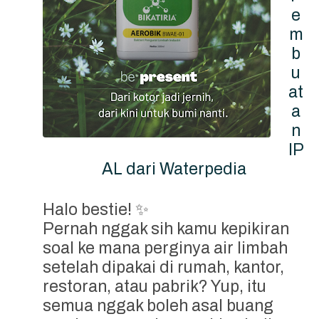
e
m
b
u
at
a
n
IP
AL dari Waterpedia
Halo bestie! ✨
Pernah nggak sih kamu kepikiran
soal ke mana perginya air limbah
setelah dipakai di rumah, kantor,
restoran, atau pabrik? Yup, itu
semua nggak boleh asal buang