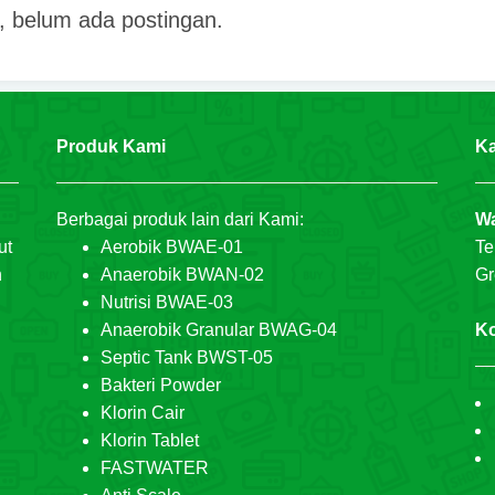
 belum ada postingan.
Produk Kami
Ka
Berbagai produk lain dari Kami:
Wa
ut
Aerobik BWAE-01
Te
n
Anaerobik BWAN-02
Gr
Nutrisi BWAE-03
Anaerobik Granular BWAG-04
Ko
Septic Tank BWST-05
Bakteri Powder
Klorin Cair
Klorin Tablet
FASTWATER