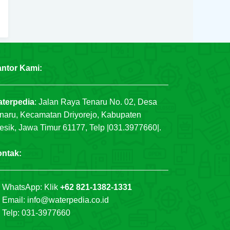
ntor Kami:
terpedia
:
Jalan Raya Tenaru No. 02, Desa
naru, Kecamatan Driyorejo, Kabupaten
esik, Jawa Timur 61177, Telp |031.3977660|.
ntak:
WhatsApp: Klik
+62 821-1382-1331
Email: info@waterpedia.co.id
Telp: 031-3977660