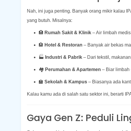
Nah, ini juga penting. Banyak orang mikir kalau I
yang butuh. Misalnya:
🏥
Rumah Sakit & Klinik
– Air limbah medis
🏨
Hotel & Restoran
– Banyak air bekas mas
🏭
Industri & Pabrik
– Dari tekstil, makana
🏘️
Perumahan & Apartemen
– Biar limbah
🏫
Sekolah & Kampus
– Biasanya ada kantin
Kalau kamu ada di salah satu sektor ini, berarti IP
Gaya Gen Z: Peduli Lin