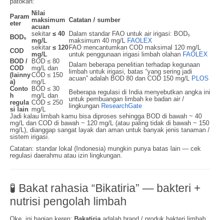
patokan:
Nilai
Param
maksimum
Catatan / sumber
eter
acuan
sekitar
≤ 40
Dalam standar FAO untuk air irigasi: BOD₅
BOD₅
mg/L
maksimum 40 mg/L
FAOLEX
sekitar
≤ 120
FAO mencantumkan COD maksimal 120 mg/L
COD
mg/L
untuk penggunaan irigasi limbah olahan
FAOLEX
BOD /
BOD ≤ 80
Dalam beberapa penelitian terhadap kegunaan
COD
mg/L dan
limbah untuk irigasi, batas “yang sering jadi
(lainny
COD ≤ 150
acuan” adalah BOD 80 dan COD 150 mg/L
PLOS
a)
mg/L
Conto
BOD ≤ 30
Beberapa regulasi di India menyebutkan angka ini
h
mg/L dan
untuk pembuangan limbah ke badan air /
regula
COD ≤ 250
lingkungan
ResearchGate
si lain
mg/L
Jadi kalau limbah kamu bisa diproses sehingga BOD di bawah ~ 40
mg/L dan COD di bawah ~ 120 mg/L (atau paling tidak di bawah ~ 150
mg/L), dianggap sangat layak dan aman untuk banyak jenis tanaman /
sistem irigasi.
Catatan: standar lokal (Indonesia) mungkin punya batas lain — cek
regulasi daerahmu atau izin lingkungan.
🧪 Bakat rahasia “Bikatiria” — bakteri +
nutrisi pengolah limbah
Oke, ini bagian keren:
Bakatiria
adalah brand / produk bakteri limbah