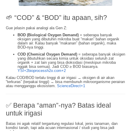
🌱 “COD” & “BOD” itu apaan, sih?
Gue jelasin pakai analogi ala Gen Z:
BOD (Biological Oxygen Demand)
= seberapa banyak
oksigen yang dibutuhin mikroba buat “makan” bahan organik
dalam air. Kalau banyak “makanan” (bahan organik), maka
BOD-nya tinggi.
COD (Chemical Oxygen Demand)
= seberapa banyak oksigen
yang dibutuhkan secara kimia untuk oksidasi seluruh zat
organik + zat lain yang bisa dioksidasi (meskipun mikroba
nggak bisa semua). Jadi COD ≥ BOD biasanya.
YSI
+2
bioprocessh2o.com
+2
Kalau COD/BOD terlalu tinggi di air irigasi → oksigen di air akan
“terkuras” (terpakai tinggi) → bisa membunuh mikroorganisme perairan
atau mengganggu ekosistem.
ScienceDirect
+1
✅ Berapa “aman”-nya? Batas ideal
untuk irigasi
Batas ini agak relatif tergantung regulasi lokal, jenis tanaman, dan
kondisi tanah, tapi ada acuan internasional / studi yang bisa jadi