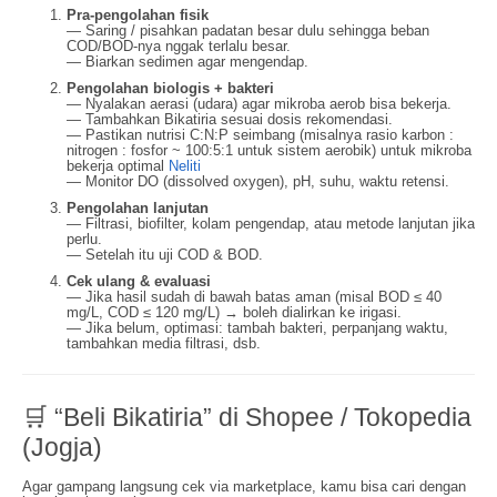
Pra-pengolahan fisik
— Saring / pisahkan padatan besar dulu sehingga beban
COD/BOD-nya nggak terlalu besar.
— Biarkan sedimen agar mengendap.
Pengolahan biologis + bakteri
— Nyalakan aerasi (udara) agar mikroba aerob bisa bekerja.
— Tambahkan Bikatiria sesuai dosis rekomendasi.
— Pastikan nutrisi C:N:P seimbang (misalnya rasio karbon :
nitrogen : fosfor ~ 100:5:1 untuk sistem aerobik) untuk mikroba
bekerja optimal
Neliti
— Monitor DO (dissolved oxygen), pH, suhu, waktu retensi.
Pengolahan lanjutan
— Filtrasi, biofilter, kolam pengendap, atau metode lanjutan jika
perlu.
— Setelah itu uji COD & BOD.
Cek ulang & evaluasi
— Jika hasil sudah di bawah batas aman (misal BOD ≤ 40
mg/L, COD ≤ 120 mg/L) → boleh dialirkan ke irigasi.
— Jika belum, optimasi: tambah bakteri, perpanjang waktu,
tambahkan media filtrasi, dsb.
🛒 “Beli Bikatiria” di Shopee / Tokopedia
(Jogja)
Agar gampang langsung cek via marketplace, kamu bisa cari dengan