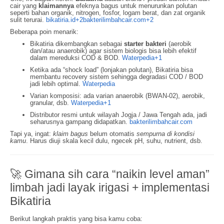
cair yang
klaimannya
efeknya bagus untuk menurunkan polutan
seperti bahan organik, nitrogen, fosfor, logam berat, dan zat organik
sulit terurai.
bikatiria.id
+2
bakterilimbahcair.com
+2
Beberapa poin menarik:
Bikatiria dikembangkan sebagai
starter bakteri
(aerobik
dan/atau anaerobik) agar sistem biologis bisa lebih efektif
dalam mereduksi COD & BOD.
Waterpedia
+1
Ketika ada “shock load” (lonjakan polutan), Bikatiria bisa
membantu recovery sistem sehingga degradasi COD / BOD
jadi lebih optimal.
Waterpedia
Varian komposisi: ada varian anaerobik (BWAN-02), aerobik,
granular, dsb.
Waterpedia
+1
Distributor resmi untuk wilayah Jogja / Jawa Tengah ada, jadi
seharusnya gampang didapatkan.
bakterilimbahcair.com
Tapi ya, ingat:
klaim bagus
belum otomatis
sempurna di kondisi
kamu
. Harus diuji skala kecil dulu, ngecek pH, suhu, nutrient, dsb.
🚀 Gimana sih cara “naikin level aman”
limbah jadi layak irigasi + implementasi
Bikatiria
Berikut langkah praktis yang bisa kamu coba: