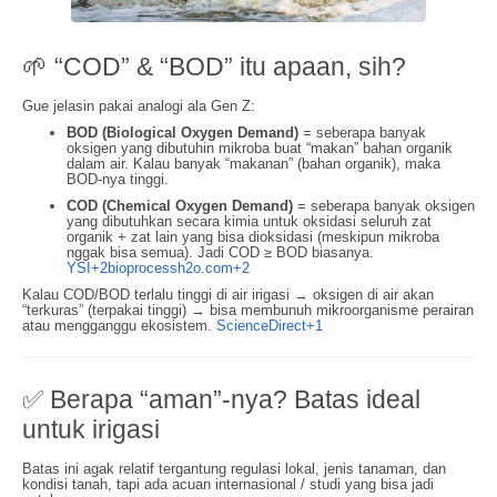
🌱 “COD” & “BOD” itu apaan, sih?
Gue jelasin pakai analogi ala Gen Z:
BOD (Biological Oxygen Demand)
= seberapa banyak
oksigen yang dibutuhin mikroba buat “makan” bahan organik
dalam air. Kalau banyak “makanan” (bahan organik), maka
BOD-nya tinggi.
COD (Chemical Oxygen Demand)
= seberapa banyak oksigen
yang dibutuhkan secara kimia untuk oksidasi seluruh zat
organik + zat lain yang bisa dioksidasi (meskipun mikroba
nggak bisa semua). Jadi COD ≥ BOD biasanya.
YSI
+2
bioprocessh2o.com
+2
Kalau COD/BOD terlalu tinggi di air irigasi → oksigen di air akan
“terkuras” (terpakai tinggi) → bisa membunuh mikroorganisme perairan
atau mengganggu ekosistem.
ScienceDirect
+1
✅ Berapa “aman”-nya? Batas ideal
untuk irigasi
Batas ini agak relatif tergantung regulasi lokal, jenis tanaman, dan
kondisi tanah, tapi ada acuan internasional / studi yang bisa jadi