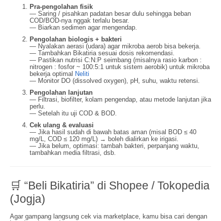
Pra-pengolahan fisik
— Saring / pisahkan padatan besar dulu sehingga beban
COD/BOD-nya nggak terlalu besar.
— Biarkan sedimen agar mengendap.
Pengolahan biologis + bakteri
— Nyalakan aerasi (udara) agar mikroba aerob bisa bekerja.
— Tambahkan Bikatiria sesuai dosis rekomendasi.
— Pastikan nutrisi C:N:P seimbang (misalnya rasio karbon :
nitrogen : fosfor ~ 100:5:1 untuk sistem aerobik) untuk mikroba
bekerja optimal
Neliti
— Monitor DO (dissolved oxygen), pH, suhu, waktu retensi.
Pengolahan lanjutan
— Filtrasi, biofilter, kolam pengendap, atau metode lanjutan jika
perlu.
— Setelah itu uji COD & BOD.
Cek ulang & evaluasi
— Jika hasil sudah di bawah batas aman (misal BOD ≤ 40
mg/L, COD ≤ 120 mg/L) → boleh dialirkan ke irigasi.
— Jika belum, optimasi: tambah bakteri, perpanjang waktu,
tambahkan media filtrasi, dsb.
🛒 “Beli Bikatiria” di Shopee / Tokopedia
(Jogja)
Agar gampang langsung cek via marketplace, kamu bisa cari dengan