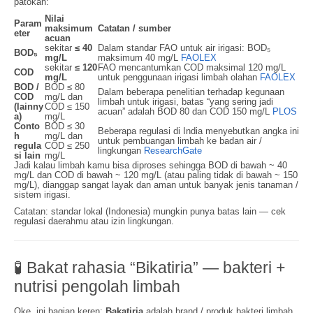
patokan:
Nilai
Param
maksimum
Catatan / sumber
eter
acuan
sekitar
≤ 40
Dalam standar FAO untuk air irigasi: BOD₅
BOD₅
mg/L
maksimum 40 mg/L
FAOLEX
sekitar
≤ 120
FAO mencantumkan COD maksimal 120 mg/L
COD
mg/L
untuk penggunaan irigasi limbah olahan
FAOLEX
BOD /
BOD ≤ 80
Dalam beberapa penelitian terhadap kegunaan
COD
mg/L dan
limbah untuk irigasi, batas “yang sering jadi
(lainny
COD ≤ 150
acuan” adalah BOD 80 dan COD 150 mg/L
PLOS
a)
mg/L
Conto
BOD ≤ 30
Beberapa regulasi di India menyebutkan angka ini
h
mg/L dan
untuk pembuangan limbah ke badan air /
regula
COD ≤ 250
lingkungan
ResearchGate
si lain
mg/L
Jadi kalau limbah kamu bisa diproses sehingga BOD di bawah ~ 40
mg/L dan COD di bawah ~ 120 mg/L (atau paling tidak di bawah ~ 150
mg/L), dianggap sangat layak dan aman untuk banyak jenis tanaman /
sistem irigasi.
Catatan: standar lokal (Indonesia) mungkin punya batas lain — cek
regulasi daerahmu atau izin lingkungan.
🧪 Bakat rahasia “Bikatiria” — bakteri +
nutrisi pengolah limbah
Oke, ini bagian keren:
Bakatiria
adalah brand / produk bakteri limbah