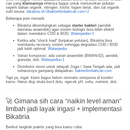
cair yang
klaimannya
efeknya bagus untuk menurunkan polutan
seperti bahan organik, nitrogen, fosfor, logam berat, dan zat organik
sulit terurai.
bikatiria.id
+2
bakterilimbahcair.com
+2
Beberapa poin menarik:
Bikatiria dikembangkan sebagai
starter bakteri
(aerobik
dan/atau anaerobik) agar sistem biologis bisa lebih efektif
dalam mereduksi COD & BOD.
Waterpedia
+1
Ketika ada “shock load” (lonjakan polutan), Bikatiria bisa
membantu recovery sistem sehingga degradasi COD / BOD
jadi lebih optimal.
Waterpedia
Varian komposisi: ada varian anaerobik (BWAN-02), aerobik,
granular, dsb.
Waterpedia
+1
Distributor resmi untuk wilayah Jogja / Jawa Tengah ada, jadi
seharusnya gampang didapatkan.
bakterilimbahcair.com
Tapi ya, ingat:
klaim bagus
belum otomatis
sempurna di kondisi
kamu
. Harus diuji skala kecil dulu, ngecek pH, suhu, nutrient, dsb.
🚀 Gimana sih cara “naikin level aman”
limbah jadi layak irigasi + implementasi
Bikatiria
Berikut langkah praktis yang bisa kamu coba: