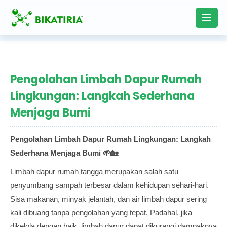
Pengolahan Limbah Dapur Rumah
Lingkungan: Langkah Sederhana
Menjaga Bumi
Pengolahan Limbah Dapur Rumah Lingkungan: Langkah
Sederhana Menjaga Bumi 🌱🏡
Limbah dapur rumah tangga merupakan salah satu
penyumbang sampah terbesar dalam kehidupan sehari-hari.
Sisa makanan, minyak jelantah, dan air limbah dapur sering
kali dibuang tanpa pengolahan yang tepat. Padahal, jika
dikelola dengan baik, limbah dapur dapat dikurangi dampaknya