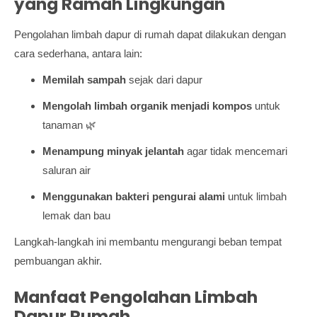
yang Ramah Lingkungan
Pengolahan limbah dapur di rumah dapat dilakukan dengan
cara sederhana, antara lain:
Memilah sampah
sejak dari dapur
Mengolah limbah organik menjadi kompos
untuk
tanaman 🌿
Menampung minyak jelantah
agar tidak mencemari
saluran air
Menggunakan bakteri pengurai alami
untuk limbah
lemak dan bau
Langkah-langkah ini membantu mengurangi beban tempat
pembuangan akhir.
Manfaat Pengolahan Limbah
Dapur Rumah