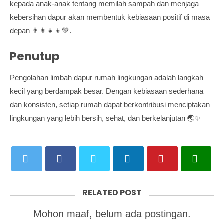
kepada anak-anak tentang memilah sampah dan menjaga
kebersihan dapur akan membentuk kebiasaan positif di masa
depan 👨‍👩‍👧‍👦💚.
Penutup
Pengolahan limbah dapur rumah lingkungan adalah langkah
kecil yang berdampak besar. Dengan kebiasaan sederhana
dan konsisten, setiap rumah dapat berkontribusi menciptakan
lingkungan yang lebih bersih, sehat, dan berkelanjutan 🌏✨
RELATED POST
Mohon maaf, belum ada postingan.