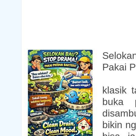
Seloka
Pakai P
klasik 
buka 
disambu
bikin n