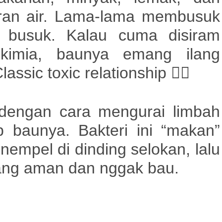
uran air. Lama-lama membusuk
 busuk. Kalau cuma disiram
kimia, baunya emang ilang
assic toxic relationship 😮‍💨
a dengan cara
mengurai limbah
 baunya. Bakteri ini “makan”
empel di dinding selokan, lalu
ang aman dan nggak bau.