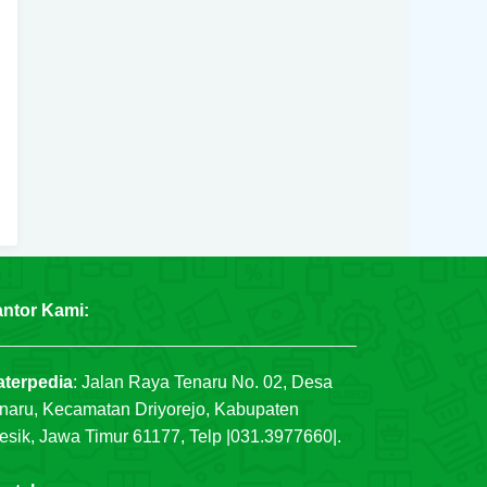
ntor Kami:
terpedia
:
Jalan Raya Tenaru No. 02, Desa
naru, Kecamatan Driyorejo, Kabupaten
esik, Jawa Timur 61177, Telp |031.3977660|.