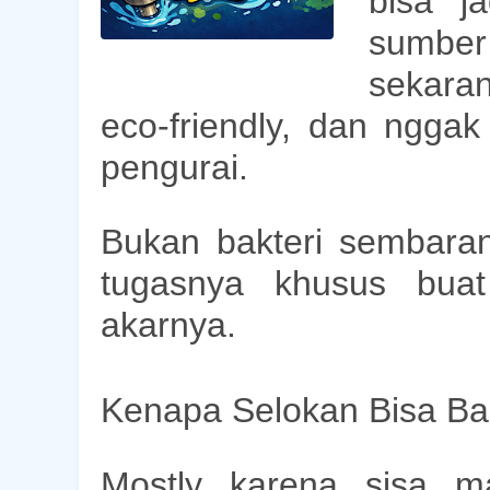
bisa j
sumbe
sekara
eco-friendly, dan nggak 
pengurai
.
Bukan bakteri sembar
tugasnya khusus buat
akarnya.
Kenapa Selokan Bisa B
Mostly karena sisa m