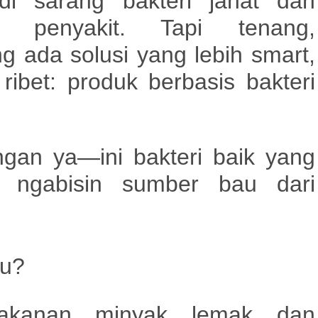
adi sarang bakteri jahat dan
r penyakit. Tapi tenang,
ng ada solusi yang
lebih smart,
ribet
:
produk
berbasis bakteri
angan ya—ini
bakteri baik
yang
 ngabisin sumber bau dari
au?
akanan, minyak, lemak, dan