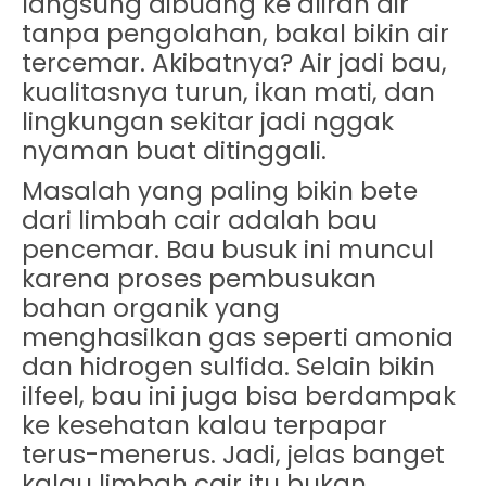
langsung dibuang ke aliran air
tanpa pengolahan, bakal bikin air
tercemar. Akibatnya? Air jadi bau,
kualitasnya turun, ikan mati, dan
lingkungan sekitar jadi nggak
nyaman buat ditinggali.
Masalah yang paling bikin bete
dari limbah cair adalah
bau
pencemar
. Bau busuk ini muncul
karena proses pembusukan
bahan organik yang
menghasilkan gas seperti amonia
dan hidrogen sulfida. Selain bikin
ilfeel, bau ini juga bisa berdampak
ke kesehatan kalau terpapar
terus-menerus. Jadi, jelas banget
kalau limbah cair itu bukan