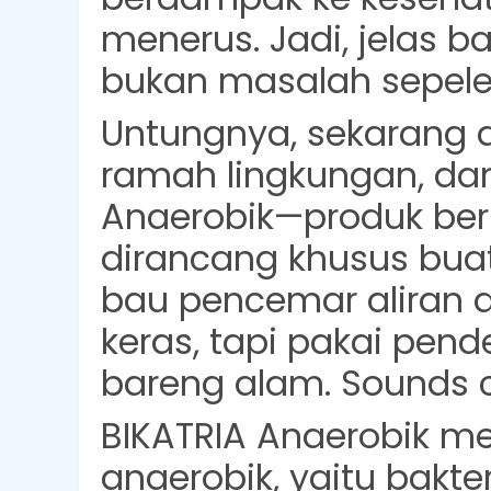
menerus. Jadi, jelas b
bukan masalah sepele
Untungnya, sekarang a
ramah lingkungan, dan 
Anaerobik
—produk berb
dirancang khusus buat
bau pencemar aliran a
keras, tapi pakai pend
bareng alam. Sounds c
BIKATRIA Anaerobik m
anaerobik, yaitu bakte