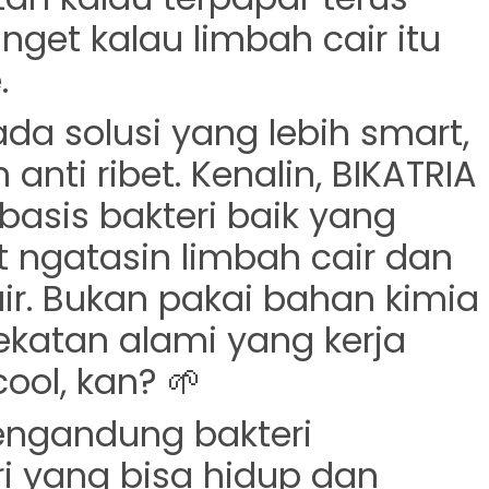
anget kalau limbah cair itu
.
da solusi yang lebih
smart,
anti ribet
. Kenalin,
BIKATRIA
asis bakteri baik yang
 ngatasin limbah cair dan
ir. Bukan pakai bahan kimia
ekatan alami yang kerja
ool, kan? 🌱
engandung bakteri
ri yang bisa hidup dan