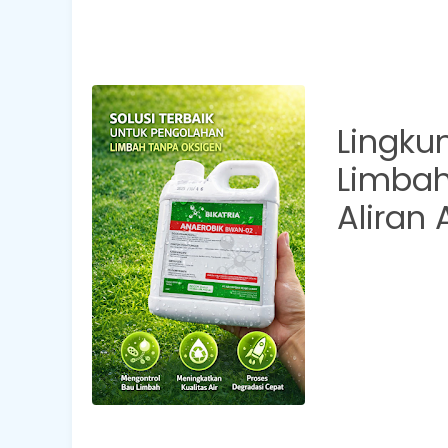
Lingkun
Limbah
Aliran A