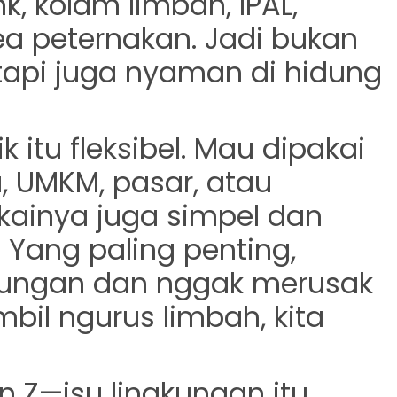
k, kolam limbah, IPAL,
ea peternakan. Jadi bukan
tapi juga nyaman di hidung
k itu fleksibel. Mau dipakai
, UMKM, pasar, atau
akainya juga simpel dan
. Yang paling penting,
kungan
dan nggak merusak
mbil ngurus limbah, kita
n Z—isu lingkungan itu