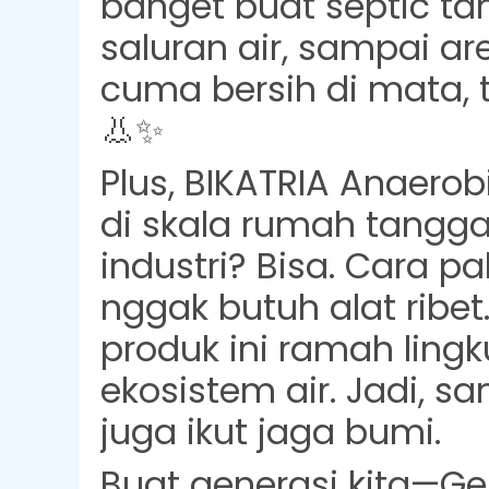
banget buat septic tan
saluran air, sampai ar
cuma bersih di mata, 
👃✨
Plus, BIKATRIA Anaerobi
di skala rumah tangga
industri? Bisa. Cara p
nggak butuh alat ribet
produk ini
ramah ling
ekosistem air. Jadi, sa
juga ikut jaga bumi.
Buat generasi kita—Ge