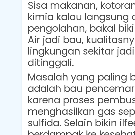
Sisa makanan, kotoran
kimia kalau langsung d
pengolahan, bakal biki
Air jadi bau, kualitasn
lingkungan sekitar ja
ditinggali.
Masalah yang paling bi
adalah
bau pencemar
karena proses pembu
menghasilkan gas sep
sulfida. Selain bikin ilf
berdampak ke kesehat