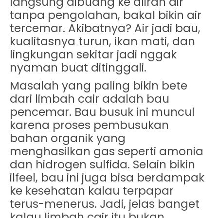
langsung dibuang ke aliran air
tanpa pengolahan, bakal bikin air
tercemar. Akibatnya? Air jadi bau,
kualitasnya turun, ikan mati, dan
lingkungan sekitar jadi nggak
nyaman buat ditinggali.
Masalah yang paling bikin bete
dari limbah cair adalah
bau
pencemar
. Bau busuk ini muncul
karena proses pembusukan
bahan organik yang
menghasilkan gas seperti amonia
dan hidrogen sulfida. Selain bikin
ilfeel, bau ini juga bisa berdampak
ke kesehatan kalau terpapar
terus-menerus. Jadi, jelas banget
kalau limbah cair itu bukan